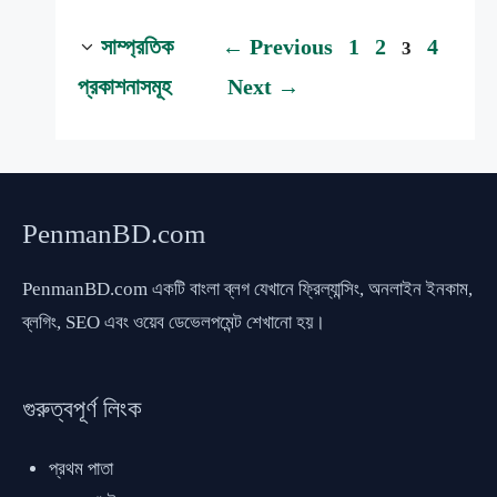
Page
Page
Page
Page
সাম্প্রতিক
←
Previous
1
2
4
3
প্রকাশনাসমূহ
Next
→
PenmanBD.com
PenmanBD.com একটি বাংলা ব্লগ যেখানে ফ্রিল্যান্সিং, অনলাইন ইনকাম,
ব্লগিং, SEO এবং ওয়েব ডেভেলপমেন্ট শেখানো হয়।
গুরুত্বপূর্ণ লিংক
প্রথম পাতা