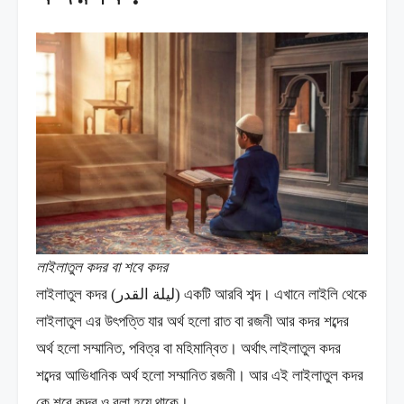
লাইলাতুল কদর বা শবে কদর
লাইলাতুল কদর (لیلة القدر)‎‎ একটি আরবি শব্দ। এখানে লাইলি থেকে
লাইলাতুল এর উৎপত্তি যার অর্থ হলো রাত বা রজনী আর কদর শব্দের
অর্থ হলো সম্মানিত, পবিত্র বা মহিমান্বিত। অর্থাৎ লাইলাতুল কদর
শব্দের আভিধানিক অর্থ হলো সম্মানিত রজনী। আর এই লাইলাতুল কদর
কে শবে কদর ও বলা হয়ে থাকে।