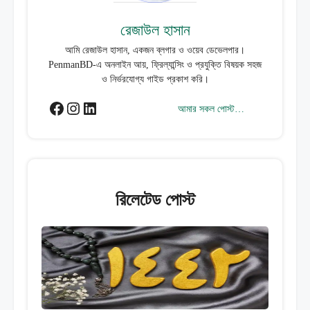
রেজাউল হাসান
আমি রেজাউল হাসান, একজন ব্লগার ও ওয়েব ডেভেলপার।
PenmanBD-এ অনলাইন আয়, ফ্রিল্যান্সিং ও প্রযুক্তি বিষয়ক সহজ
ও নির্ভরযোগ্য গাইড প্রকাশ করি।
ফেসবুক
ইনস্টাগ্রাম
লিঙ্কডইন
আমার সকল পোস্ট…
রিলেটেড পোস্ট