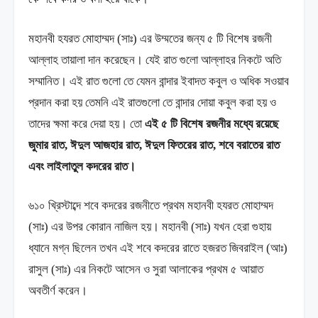
মহানবী হযরত মোহাম্মদ (সাঃ) এর উম্মতের জন্য ৫ টি বিশেষ রজনী
আল্লাহ তায়ালা দান করেছেন। যেই রাত গুলো আল্লাহর নিকটে অতি
সম্মানিত। এই রাত গুলো তে যেমন বান্দার ইবাদত কবুল ও অধিক সওয়াব
প্রদান করা হয় তেমনি এই রাতগুলো তে বান্দার দোয়া কবুল করা হয় ও
তাদের ক্ষমা করে দেয়া হয়। তো
এই ৫ টি বিশেষ রজনীর মধ্যে রয়েছে
জুমার রাত, ঈদুল আজহার রাত, ঈদুল ফিতরের রাত, শবে বরাতের রাত
এবং লাইলাতুল কদরের রাত।
৬১০ খ্রিস্টাব্দে শবে কদরের রজনীতে প্রথম মহানবী হযরত মোহাম্মদ
(সাঃ) এর উপর কোরান নাজিল হয়। মহানবী (সাঃ) যখন হেরা গুহায়
ধ্যানে মগ্ন ছিলেন তখন এই শবে কদরের রাতে হজরত জিবরাইল (আঃ)
রাসুল (সাঃ) এর নিকটে আসেন ও সুরা আলাকের প্রথম ৫ আয়াত
অবতীর্ণ করেন।