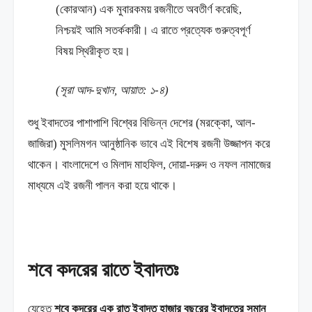
(কোরআন) এক মুবারকময় রজনীতে অবতীর্ণ করেছি,
নিশ্চয়ই আমি সতর্ককারী। এ রাতে প্রত্যেক গুরুত্বপূর্ণ
বিষয় স্থিরীকৃত হয়।
(সূরা আদ-দুখান, আয়াত: ১-৪)
শুধু ইবাদতের পাশাপাশি বিশ্বের বিভিন্ন দেশের (মরক্কো, আল-
জাজিরা) মুসলিমগন আনুষ্ঠানিক ভাবে এই বিশেষ রজনী উজ্জাপন করে
থাকেন। বাংলাদেশে ও মিলাদ মাহফিল, দোয়া-দরুদ ও নফল নামাজের
মাধ্যমে এই রজনী পালন করা হয়ে থাকে।
শবে কদরের রাতে ইবাদতঃ
যেহেতু
শবে কদরের এক রাত ইবাদত হাজার বছরের ইবাদতের সমান