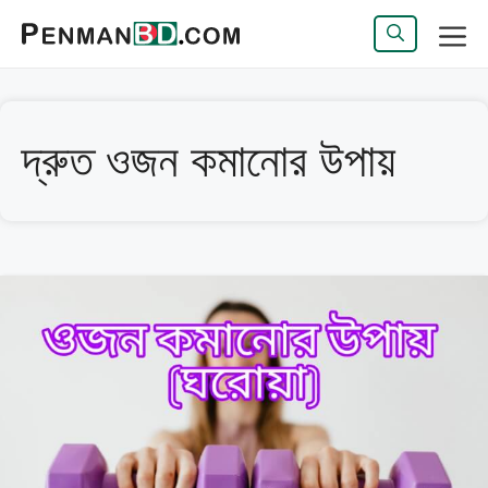
এড়িেয়
লেখায়
মেন্যু
যান
দ্রুত ওজন কমানোর উপায়