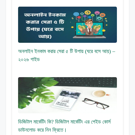
অনলাইন ইনকাম করার সেরা ৫ টি উপায় (ঘরে বসে আয়) –
২০২৬ গাইড
ডিজিটাল মার্কেটিং কি? ডিজিটাল মার্কেটিং এর পেইড কোর্স
ডাউনলোড করে নিন ফ্রিতে।